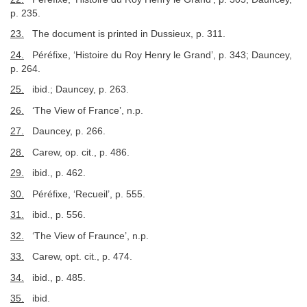
p. 235.
23.
The document is printed in Dussieux, p. 311.
24.
Péréfixe, ‘Histoire du Roy Henry le Grand’, p. 343; Dauncey,
p. 264.
25.
ibid.; Dauncey, p. 263.
26.
‘The View of France’, n.p.
27.
Dauncey, p. 266.
28.
Carew, op. cit., p. 486.
29.
ibid., p. 462.
30.
Péréfixe, ‘Recueil’, p. 555.
31.
ibid., p. 556.
32.
‘The View of Fraunce’, n.p.
33.
Carew, opt. cit., p. 474.
34.
ibid., p. 485.
35.
ibid.