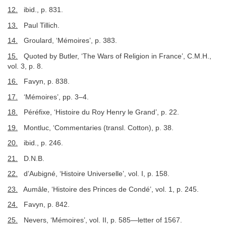
12.
ibid., p. 831.
13.
Paul Tillich.
14.
Groulard, ‘Mémoires’, p. 383.
15.
Quoted by Butler, ‘The Wars of Religion in France’, C.M.H.,
vol. 3, p. 8.
16.
Favyn, p. 838.
17.
‘Mémoires’, pp. 3–4.
18.
Péréfixe, ‘Histoire du Roy Henry le Grand’, p. 22.
19.
Montluc, ‘Commentaries (transl. Cotton), p. 38.
20.
ibid., p. 246.
21.
D.N.B.
22.
d’Aubigné, ‘Histoire Universelle’, vol. I, p. 158.
23.
Aumâle, ‘Histoire des Princes de Condé’, vol. 1, p. 245.
24.
Favyn, p. 842.
25.
Nevers, ‘Mémoires’, vol. II, p. 585—letter of 1567.