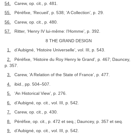
54.
Carew, op. cit., p. 481.
55.
Péréfixe, ‘Recueil’, p. 538; ‘A Collection’, p. 29.
56.
Carew, op. cit., p. 480.
57.
Ritter, ‘Henry IV lui-même: l’Homme’, p. 392.
8 THE GRAND DESIGN
1.
d’Aubigné, ‘Histoire Universelle’, vol. III, p. 543.
2.
Péréfixe, ‘Histoire du Roy Henry le Grand’, p. 467; Dauncey,
p. 357.
3.
Carew, ‘A Relation of the State of France’, p. 477.
4.
ibid., pp. 504–507.
5.
‘An Historical View’, p. 276.
6.
d’Aubigné, op. cit., vol. III, p. 542.
7.
Carew, op. cit., p. 430.
8.
Péréfixe, op. cit., p. 472 et seq.; Dauncey, p. 357 et seq.
9.
d’Aubigné, op. cit., vol. III, p. 542.