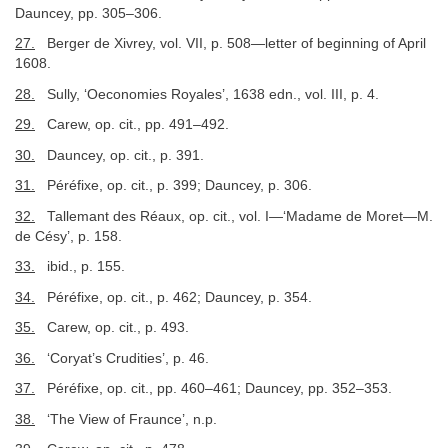
Dauncey, pp. 305–306.
27.
Berger de Xivrey, vol. VII, p. 508—letter of beginning of April
1608.
28.
Sully, ‘Oeconomies Royales’, 1638 edn., vol. III, p. 4.
29.
Carew, op. cit., pp. 491–492.
30.
Dauncey, op. cit., p. 391.
31.
Péréfixe, op. cit., p. 399; Dauncey, p. 306.
32.
Tallemant des Réaux, op. cit., vol. I—‘Madame de Moret—M.
de Césy’, p. 158.
33.
ibid., p. 155.
34.
Péréfixe, op. cit., p. 462; Dauncey, p. 354.
35.
Carew, op. cit., p. 493.
36.
‘Coryat’s Crudities’, p. 46.
37.
Péréfixe, op. cit., pp. 460–461; Dauncey, pp. 352–353.
38.
‘The View of Fraunce’, n.p.