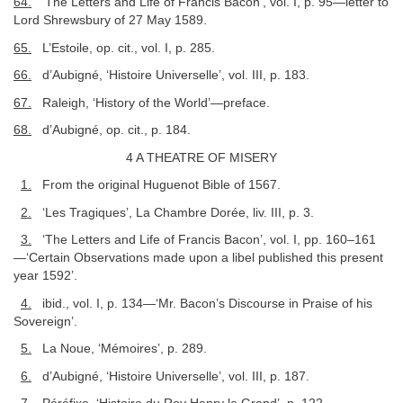
64.
‘The Letters and Life of Francis Bacon’, vol. I, p. 95—letter to
Lord Shrewsbury of 27 May 1589.
65.
L’Estoile, op. cit., vol. I, p. 285.
66.
d’Aubigné, ‘Histoire Universelle’, vol. III, p. 183.
67.
Raleigh, ‘History of the World’—preface.
68.
d’Aubigné, op. cit., p. 184.
4 A THEATRE OF MISERY
1.
From the original Huguenot Bible of 1567.
2.
‘Les Tragiques’, La Chambre Dorée, liv. III, p. 3.
3.
‘The Letters and Life of Francis Bacon’, vol. I, pp. 160–161
—‘Certain Observations made upon a libel published this present
year 1592’.
4.
ibid., vol. I, p. 134—‘Mr. Bacon’s Discourse in Praise of his
Sovereign’.
5.
La Noue, ‘Mémoires’, p. 289.
6.
d’Aubigné, ‘Histoire Universelle’, vol. III, p. 187.