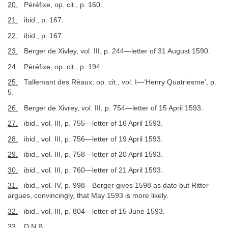
20.
Péréfixe, op. cit., p. 160.
21.
ibid., p. 167.
22.
ibid., p. 167.
23.
Berger de Xivley, vol. III, p. 244—letter of 31 August 1590.
24.
Péréfixe, op. cit., p. 194.
25.
Tallemant des Réaux, op. cit., vol. I—‘Henry Quatriesme’, p.
5.
26.
Berger de Xivrey, vol. III, p. 754—letter of 15 April 1593.
27.
ibid., vol. III, p. 755—letter of 16 April 1593.
28.
ibid., vol. III, p. 756—letter of 19 April 1593.
29.
ibid., vol. III, p. 758—letter of 20 April 1593.
30.
ibid., vol. III, p. 760—letter of 21 April 1593.
31.
ibid., vol. IV, p. 998—Berger gives 1598 as date but Ritter
argues, convincingly, that May 1593 is more likely.
32.
ibid., vol. III, p. 804—letter of 15 June 1593.
33.
D.N.B.