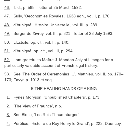
46.
ibid., p. 588—letter of 25 March 1592.
47.
Sully, ‘Oeconomies Royales’, 1638 edn., vol. I, p. 176.
48.
d’Aubigné, ‘Histoire Universelle’, vol. III, p. 289.
49.
Berger de Xivrey, vol. III, p. 821—letter of 23 July 1593.
50.
L’Estoile, op. cit., vol. II, p. 140.
51.
d’Aubigné, op. cit., vol. III, p. 294.
52.
I am grateful to Maître J. Mandon-Joly of Limoges for a
particularly valuable account of French legal history.
53.
See ‘The Order of Ceremonies …’, Matthieu, vol. II, pp. 170–
173; Favyn p. 1013 et seq.
5 THE HEALING HANDS OF A KING
1.
Fynes Moryson, ‘Unpublished Chapters’, p. 173.
2.
‘The View of Fraunce’, n.p.
3.
See Bloch, ‘Les Rois Thaumaturges’.
4.
Péréfixe, ‘Histoire du Roy Henry le Grand’, p. 223; Dauncey,