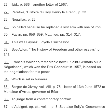
26.
ibid., p. 586—another letter of 1567.
27.
Péréfixe, ‘Histoire du Roy Henry le Grand’, p. 23.
28.
Nouaillac, p. 28.
29.
So called because he replaced a lost arm with one of iron.
30.
Favyn, pp. 858–859; Matthieu, pp. 314–317.
31.
This was Laynez, Loyola’s successor.
32.
See Acton, ‘The History of Freedom and other essays’, p.
141.
33.
François Walder’s remarkable novel, ‘Saint-Germain ou le
Négotiation’, which won the Prix Goncourt in 1957, is based on
the negotiations for this peace.
34.
Which is set in Navarre.
35.
Berger de Xivrey, vol. VIII, p. 78—letter of 13th June 1572 to
Monsieur d’Arros, governor of Béarn.
36.
To judge from a contemporary portrait.
37.
d’Aubigné, op. cit., vol. II, p. 8. See also Sully’s ‘Oeconomics