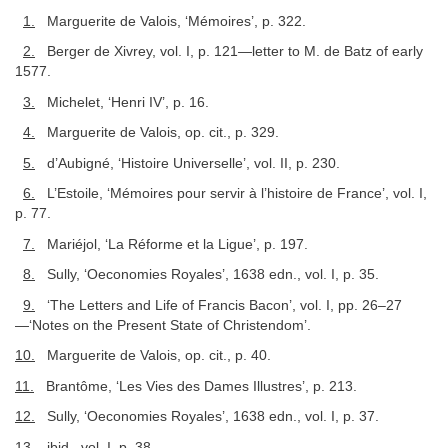
1.
Marguerite de Valois, ‘Mémoires’, p. 322.
2.
Berger de Xivrey, vol. I, p. 121—letter to M. de Batz of early
1577.
3.
Michelet, ‘Henri IV’, p. 16.
4.
Marguerite de Valois, op. cit., p. 329.
5.
d’Aubigné, ‘Histoire Universelle’, vol. II, p. 230.
6.
L’Estoile, ‘Mémoires pour servir à l’histoire de France’, vol. I,
p. 77.
7.
Mariéjol, ‘La Réforme et la Ligue’, p. 197.
8.
Sully, ‘Oeconomies Royales’, 1638 edn., vol. I, p. 35.
9.
‘The Letters and Life of Francis Bacon’, vol. I, pp. 26–27
—‘Notes on the Present State of Christendom’.
10.
Marguerite de Valois, op. cit., p. 40.
11.
Brantôme, ‘Les Vies des Dames Illustres’, p. 213.
12.
Sully, ‘Oeconomies Royales’, 1638 edn., vol. I, p. 37.
13.
ibid., vol. I, p. 38.