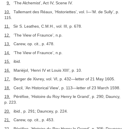
9.
‘The Alchemist’, Act IV, Scene IV.
10.
Tallemant des Réaux, ‘Historiettes’, vol. I—‘M. de Sully’, p.
115.
11.
Sir S. Leathes, C.M.H., vol. III, p. 678.
12.
‘The View of Fraunce’, n.p.
13.
Carew, op. cit., p. 478.
14.
‘The View of Fraunce’, n.p.
15.
ibid.
16.
Mariéjol, ‘Henri IV et Louis XIII’, p. 10.
17.
Berger de Xivrey, vol. VI, p. 432—letter of 21 May 1605.
18.
Cecil, ‘An Historical View’, p. 113—letter of 23 March 1598.
19.
Péréfixe, ‘Histoire du Roy Henry le Grand’, p. 290; Dauncy,
p. 223.
20.
ibid., p. 291; Dauncey, p. 224.
21.
Carew, op. cit., p. 453.
22.
Péréfixe, ‘Histoire du Roy Henry le Grand’, p. 305; Dauncey,