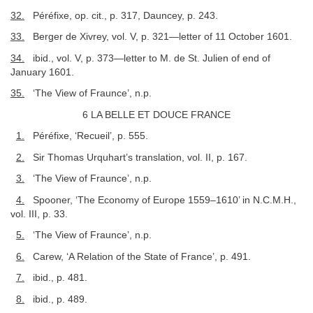
32.
Péréfixe, op. cit., p. 317, Dauncey, p. 243.
33.
Berger de Xivrey, vol. V, p. 321—letter of 11 October 1601.
34.
ibid., vol. V, p. 373—letter to M. de St. Julien of end of
January 1601.
35.
‘The View of Fraunce’, n.p.
6 LA BELLE ET DOUCE FRANCE
1.
Péréfixe, ‘Recueil’, p. 555.
2.
Sir Thomas Urquhart’s translation, vol. II, p. 167.
3.
‘The View of Fraunce’, n.p.
4.
Spooner, ‘The Economy of Europe 1559–1610’ in N.C.M.H.,
vol. III, p. 33.
5.
‘The View of Fraunce’, n.p.
6.
Carew, ‘A Relation of the State of France’, p. 491.
7.
ibid., p. 481.
8.
ibid., p. 489.