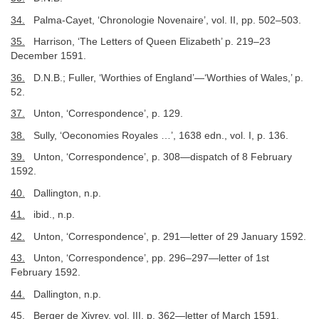
34.
Palma-Cayet, ‘Chronologie Novenaire’, vol. II, pp. 502–503.
35.
Harrison, ‘The Letters of Queen Elizabeth’ p. 219–23
December 1591.
36.
D.N.B.; Fuller, ‘Worthies of England’—‘Worthies of Wales,’ p.
52.
37.
Unton, ‘Correspondence’, p. 129.
38.
Sully, ‘Oeconomies Royales …’, 1638 edn., vol. I, p. 136.
39.
Unton, ‘Correspondence’, p. 308—dispatch of 8 February
1592.
40.
Dallington, n.p.
41.
ibid., n.p.
42.
Unton, ‘Correspondence’, p. 291—letter of 29 January 1592.
43.
Unton, ‘Correspondence’, pp. 296–297—letter of 1st
February 1592.
44.
Dallington, n.p.
45.
Berger de Xivrey, vol. III, p. 362—letter of March 1591.