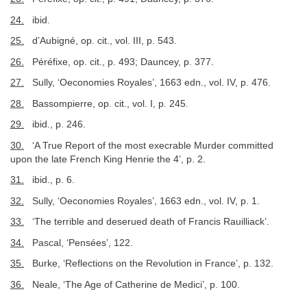
24.
ibid.
25.
d’Aubigné, op. cit., vol. III, p. 543.
26.
Péréfixe, op. cit., p. 493; Dauncey, p. 377.
27.
Sully, ‘Oeconomies Royales’, 1663 edn., vol. IV, p. 476.
28.
Bassompierre, op. cit., vol. I, p. 245.
29.
ibid., p. 246.
30.
‘A True Report of the most execrable Murder committed
upon the late French King Henrie the 4’, p. 2.
31.
ibid., p. 6.
32.
Sully, ‘Oeconomies Royales’, 1663 edn., vol. IV, p. 1.
33.
‘The terrible and deserued death of Francis Rauilliack’.
34.
Pascal, ‘Pensées’, 122.
35.
Burke, ‘Reflections on the Revolution in France’, p. 132.
36.
Neale, ‘The Age of Catherine de Medici’, p. 100.