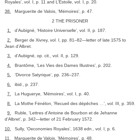
Royales’, vol. I, p. 11 and L’Estoile, vol. I, p. 20.
38.
Marguerite de Valois, ‘Mémoires’, p. 47.
2 THE PRISONER
1.
d’Aubigné, ‘Histoire Universelle’, vol. II, p. 187.
2.
Berger de Xivrey, vol. I, pp. 81–82—letter of late 1575 to
Jean d’Albret.
3.
d’Aubigné, op. cit., vol. II, p. 129.
4.
Brantôme, ‘Les Vies des Dames Illustres’, p. 202.
5.
‘Divorce Satyrique’, pp. 236–237.
6.
ibid., p. 237.
7.
La Huguerye, ‘Mémoires’, vol. I, p. 40.
8.
La Mothe Fénélon, ‘Recueil des dépêches …’, vol. III, p. 359.
9.
Ruble, ‘Lettres d’Antoine de Bourbon et de Jehanne
d’Albret’, p. 342—letter of 21 February 1572.
10.
Sully, ‘Oeconomies Royales’, 1638 edn., vol. I, p. 6.
11.
Marguerite de Valois, ‘Mémoires’, p. 48.