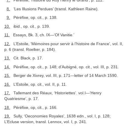
7.
Péréfixe, ‘Histoire du Roy Henry le Grand’, p. 122.
8.
‘Les Illusions Perdues’ (transl. Kathleen Raine).
9.
Péréfixe, op. cit., p. 138.
10.
ibid., op. cit., p. 139.
11.
Essays, Bk. 3, ch. IX—‘Of Vanitie.’
12.
L’Estoile, ‘Mémoires pour servir à l’histoire de France’, vol. II,
p. 6 (transl. Roelker, p. 184).
13.
Cit. Black, p. 17.
14.
Péréfixe, op. cit., p. 148; d’Aubigné, op. cit., vol. III, p. 231.
15.
Berger de Xivrey, vol. III, p. 171—letter of 14 March 1590.
16.
L’Estoile, op. cit., vol. II, p. 11.
17.
Tallemant des Réaux, ‘Historiettes’. vol.I—‘Henry
Quatriesme’, p. 17.
18.
Péréfixe, op, cit., p. 166.
19.
Sully, ‘Oeconomies Royales’, 1638 edn., vol. I, p. 128;
L’Ecluse version, transl. Lennox, vol. I, p. 241.