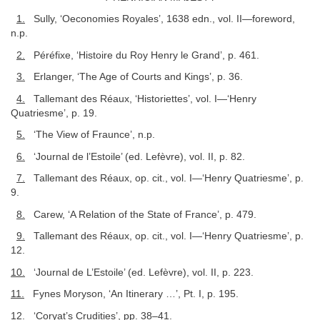
1.
Sully, ‘Oeconomies Royales’, 1638 edn., vol. II—foreword,
n.p.
2.
Péréfixe, ‘Histoire du Roy Henry le Grand’, p. 461.
3.
Erlanger, ‘The Age of Courts and Kings’, p. 36.
4.
Tallemant des Réaux, ‘Historiettes’, vol. I—‘Henry
Quatriesme’, p. 19.
5.
‘The View of Fraunce’, n.p.
6.
‘Journal de l’Estoile’ (ed. Lefèvre), vol. II, p. 82.
7.
Tallemant des Réaux, op. cit., vol. I—‘Henry Quatriesme’, p.
9.
8.
Carew, ‘A Relation of the State of France’, p. 479.
9.
Tallemant des Réaux, op. cit., vol. I—‘Henry Quatriesme’, p.
12.
10.
‘Journal de L’Estoile’ (ed. Lefèvre), vol. II, p. 223.
11.
Fynes Moryson, ‘An Itinerary …’, Pt. I, p. 195.
12.
‘Coryat’s Crudities’, pp. 38–41.