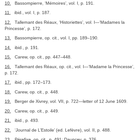
10.
Bassompierre, ‘Mémoires’, vol. I, p. 191.
11.
ibid., vol. I, p. 187.
12.
Tallemant des Réaux, ‘Historiettes’, vol. I—‘Madames la
Princesse’, p. 172.
13.
Bassompierre, op. cit., vol. I, pp. 189–190.
14.
ibid., p. 191.
15.
Carew, op. cit., pp. 447–448.
16.
Tallemant des Réaux, op. cit., vol. I—‘Madame la Princesse’,
p. 172.
17.
ibid., pp. 172–173.
18.
Carew, op. cit., p. 448.
19.
Berger de Xivrey, vol. VII, p. 722—letter of 12 June 1609.
20.
Carew, op. cit., p. 449.
21.
ibid., p. 493.
22.
‘Journal de L’Estoile’ (ed. Lefèvre), vol. II, p. 488.
23.
Pérefixe, op. cit., p. 491; Dauncey, p. 376.