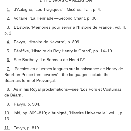
1 THE WARS OF RELIGION
1.
d’Aubigné, ‘Les Tragiques’—Misères, liv. I, p. 4.
2.
Voltaire, ‘La Henriade’—Second Chant, p. 30.
3.
L’Estoile, ‘Mémoires pour servir à l’histoire de France’, vol. II,
p. 2.
4.
Favyn, ‘Histoire de Navarre’, p. 809.
5.
Péréfixe, ‘Histoire du Roy Henry le Grand’, pp. 14–19.
6.
See Barthety, ‘Le Berceau de Henri IV’.
7.
‘Poesies en diuerses langues sur la naissance de Henry de
Bourbon Prince tres hevrevs’—the languages include the
Béarnais form of Provençal.
8.
As in his Royal proclamations—see ‘Los Fors et Costumas
de Béarn’.
9.
Favyn, p. 504.
10.
ibid, pp. 809–810; d’Aubigné, ‘Histoire Universelle’, vol. I, p.
13.
11.
Favyn, p. 819.