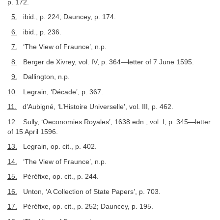
p. 172.
5.
ibid., p. 224; Dauncey, p. 174.
6.
ibid., p. 236.
7.
‘The View of Fraunce’, n.p.
8.
Berger de Xivrey, vol. IV, p. 364—letter of 7 June 1595.
9.
Dallington, n.p.
10.
Legrain, ‘Décade’, p. 367.
11.
d’Aubigné, ‘L’Histoire Universelle’, vol. III, p. 462.
12.
Sully, ‘Oeconomies Royales’, 1638 edn., vol. I, p. 345—letter
of 15 April 1596.
13.
Legrain, op. cit., p. 402.
14.
‘The View of Fraunce’, n.p.
15.
Péréfixe, op. cit., p. 244.
16.
Unton, ‘A Collection of State Papers’, p. 703.
17.
Péréfixe, op. cit., p. 252; Dauncey, p. 195.