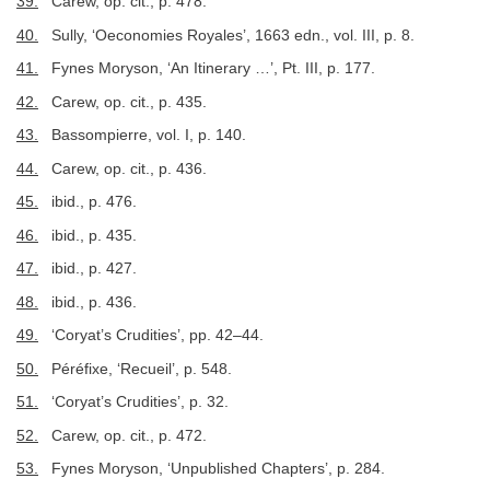
39.
Carew, op. cit., p. 478.
40.
Sully, ‘Oeconomies Royales’, 1663 edn., vol. III, p. 8.
41.
Fynes Moryson, ‘An Itinerary …’, Pt. III, p. 177.
42.
Carew, op. cit., p. 435.
43.
Bassompierre, vol. I, p. 140.
44.
Carew, op. cit., p. 436.
45.
ibid., p. 476.
46.
ibid., p. 435.
47.
ibid., p. 427.
48.
ibid., p. 436.
49.
‘Coryat’s Crudities’, pp. 42–44.
50.
Péréfixe, ‘Recueil’, p. 548.
51.
‘Coryat’s Crudities’, p. 32.
52.
Carew, op. cit., p. 472.
53.
Fynes Moryson, ‘Unpublished Chapters’, p. 284.