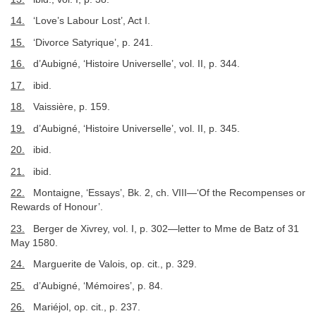
14.
‘Love’s Labour Lost’, Act I.
15.
‘Divorce Satyrique’, p. 241.
16.
d’Aubigné, ‘Histoire Universelle’, vol. II, p. 344.
17.
ibid.
18.
Vaissière, p. 159.
19.
d’Aubigné, ‘Histoire Universelle’, vol. II, p. 345.
20.
ibid.
21.
ibid.
22.
Montaigne, ‘Essays’, Bk. 2, ch. VIII—‘Of the Recompenses or
Rewards of Honour’.
23.
Berger de Xivrey, vol. I, p. 302—letter to Mme de Batz of 31
May 1580.
24.
Marguerite de Valois, op. cit., p. 329.
25.
d’Aubigné, ‘Mémoires’, p. 84.
26.
Mariéjol, op. cit., p. 237.