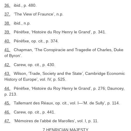
36.
ibid., p. 480.
37.
‘The View of Fraunce’, n.p.
38.
ibid., n.p.
39.
Péréfixe, ‘Histoire du Roy Henry le Grand’, p. 341.
40.
Péréfixe, op. cit., p. 374.
41.
Chapman, ‘The Conspiracie and Tragedie of Charles, Duke
of Byron’.
42.
Carew, op. cit., p. 430.
43.
Wilson, ‘Trade, Society and the State’, Cambridge Economic
History of Europe’, vol. IV, p. 525.
44.
Péréfixe, ‘Histoire du Roy Henry le Grand’, p. 276; Dauncey,
p. 213.
45.
Tallemant des Réaux, op. cit., vol. I—‘M. de Sully’, p. 114.
46.
Carew, op. cit., p. 441.
47.
‘Mémoires de l’abbé de Marolles’, vol. I, p. 11.
7 HENRICIAN MAJESTY