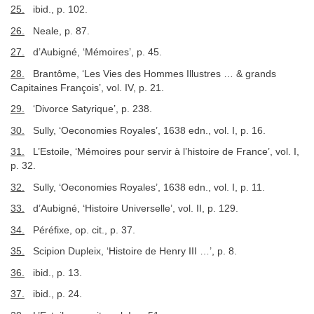
25.
ibid., p. 102.
26.
Neale, p. 87.
27.
d’Aubigné, ‘Mémoires’, p. 45.
28.
Brantôme, ‘Les Vies des Hommes Illustres … & grands
Capitaines François’, vol. IV, p. 21.
29.
‘Divorce Satyrique’, p. 238.
30.
Sully, ‘Oeconomies Royales’, 1638 edn., vol. I, p. 16.
31.
L’Estoile, ‘Mémoires pour servir à l’histoire de France’, vol. I,
p. 32.
32.
Sully, ‘Oeconomies Royales’, 1638 edn., vol. I, p. 11.
33.
d’Aubigné, ‘Histoire Universelle’, vol. II, p. 129.
34.
Péréfixe, op. cit., p. 37.
35.
Scipion Dupleix, ‘Histoire de Henry III …’, p. 8.
36.
ibid., p. 13.
37.
ibid., p. 24.