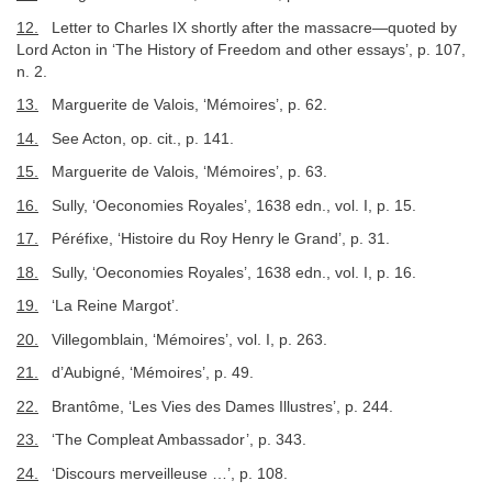
12.
Letter to Charles IX shortly after the massacre—quoted by
Lord Acton in ‘The History of Freedom and other essays’, p. 107,
n. 2.
13.
Marguerite de Valois, ‘Mémoires’, p. 62.
14.
See Acton, op. cit., p. 141.
15.
Marguerite de Valois, ‘Mémoires’, p. 63.
16.
Sully, ‘Oeconomies Royales’, 1638 edn., vol. I, p. 15.
17.
Péréfixe, ‘Histoire du Roy Henry le Grand’, p. 31.
18.
Sully, ‘Oeconomies Royales’, 1638 edn., vol. I, p. 16.
19.
‘La Reine Margot’.
20.
Villegomblain, ‘Mémoires’, vol. I, p. 263.
21.
d’Aubigné, ‘Mémoires’, p. 49.
22.
Brantôme, ‘Les Vies des Dames Illustres’, p. 244.
23.
‘The Compleat Ambassador’, p. 343.
24.
‘Discours merveilleuse …’, p. 108.