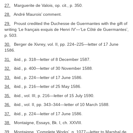
27.
Marguerite de Valois, op. cit., p. 350.
28.
André Maurois’ comment.
29.
Proust credited the Duchesse de Guermantes with the gift of
writing ‘Le français exquis de Henri IV’—‘Le Côté de Guermantes’,
p. 503.
30.
Berger de Xivrey, vol. II, pp. 224–225—letter of 17 June
1586.
31.
ibid., p. 318—letter of 8 December 1587.
32.
ibid., p. 400—letter of 30 November 1588.
33.
ibid., p. 224—letter of 17 June 1586.
34.
ibid., p. 216—letter of 25 May 1586.
35.
ibid., vol. III, p. 216—letter of 15 July 1590.
36.
ibid., vol. II, pp. 343–344—letter of 10 March 1588.
37.
ibid., p. 224—letter of 17 June 1586.
38.
Montaigne, Essays, Bk. I, ch. XXVIII.
39.
Montaigne, ‘Complete Works’, p. 1077—letter to Marshal de