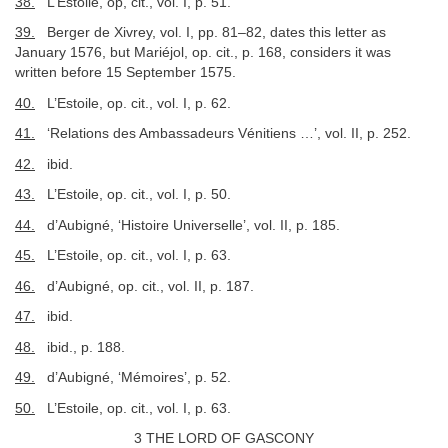
38.
L’Estoile, op, cit., vol. I, p. 51.
39.
Berger de Xivrey, vol. I, pp. 81–82, dates this letter as
January 1576, but Mariéjol, op. cit., p. 168, considers it was
written before 15 September 1575.
40.
L’Estoile, op. cit., vol. I, p. 62.
41.
‘Relations des Ambassadeurs Vénitiens …’, vol. II, p. 252.
42.
ibid.
43.
L’Estoile, op. cit., vol. I, p. 50.
44.
d’Aubigné, ‘Histoire Universelle’, vol. II, p. 185.
45.
L’Estoile, op. cit., vol. I, p. 63.
46.
d’Aubigné, op. cit., vol. II, p. 187.
47.
ibid.
48.
ibid., p. 188.
49.
d’Aubigné, ‘Mémoires’, p. 52.
50.
L’Estoile, op. cit., vol. I, p. 63.
3 THE LORD OF GASCONY