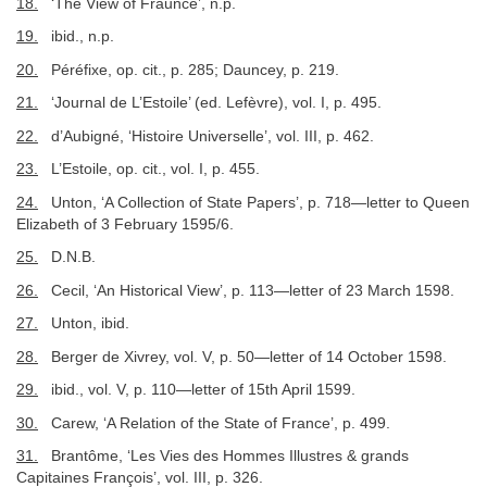
18.
‘The View of Fraunce’, n.p.
19.
ibid., n.p.
20.
Péréfixe, op. cit., p. 285; Dauncey, p. 219.
21.
‘Journal de L’Estoile’ (ed. Lefèvre), vol. I, p. 495.
22.
d’Aubigné, ‘Histoire Universelle’, vol. III, p. 462.
23.
L’Estoile, op. cit., vol. I, p. 455.
24.
Unton, ‘A Collection of State Papers’, p. 718—letter to Queen
Elizabeth of 3 February 1595/6.
25.
D.N.B.
26.
Cecil, ‘An Historical View’, p. 113—letter of 23 March 1598.
27.
Unton, ibid.
28.
Berger de Xivrey, vol. V, p. 50—letter of 14 October 1598.
29.
ibid., vol. V, p. 110—letter of 15th April 1599.
30.
Carew, ‘A Relation of the State of France’, p. 499.
31.
Brantôme, ‘Les Vies des Hommes Illustres & grands
Capitaines François’, vol. III, p. 326.