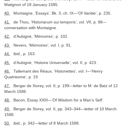
Matignon of 18 January 1585.
40.
Montaigne, ‘Essays’, Bk. 3, ch. IX—‘Of Vanitie’, p. 235.
41.
de Thou, ‘Historiarum sui temporis’, vol. VII, p. 88—
conversation with Montaigne.
42.
d’Aubigné, ‘Mémoires’, p. 102.
43.
Nevers, ‘Mémoires’, vol. I, p. 91.
44.
ibid., p. 163.
45.
d’Aubigné, ‘Histoire Universelle’, vol. II, p. 423.
46.
Tallemant des Réaux, ‘Historiettes’, vol. I—‘Henry
Quatriesme’, p. 19.
47.
Berger de Xivrey, vol. II, p. 199—letter to M. de Batz of 12
March 1586.
48.
Bacon, Essay XXIII—‘Of Wisdom for a Man’s Self’.
49.
Berger de Xivrey, vol. II, pp. 343–344—letter of 10 March
1588.
50.
ibid., p. 342—letter of 8 March 1588.