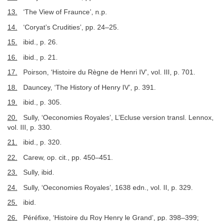
13.
‘The View of Fraunce’, n.p.
14.
‘Coryat’s Crudities’, pp. 24–25.
15.
ibid., p. 26.
16.
ibid., p. 21.
17.
Poirson, ‘Histoire du Règne de Henri IV’, vol. III, p. 701.
18.
Dauncey, ‘The History of Henry IV’, p. 391.
19.
ibid., p. 305.
20.
Sully, ‘Oeconomies Royales’, L’Ecluse version transl. Lennox,
vol. III, p. 330.
21.
ibid., p. 320.
22.
Carew, op. cit., pp. 450–451.
23.
Sully, ibid.
24.
Sully, ‘Oeconomies Royales’, 1638 edn., vol. II, p. 329.
25.
ibid.
26.
Péréfixe, ‘Histoire du Roy Henry le Grand’, pp. 398–399;