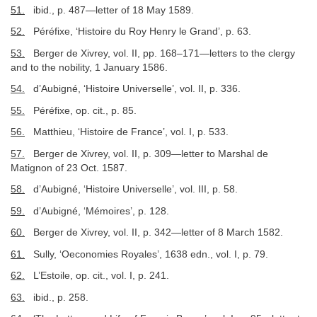
51.
ibid., p. 487—letter of 18 May 1589.
52.
Péréfixe, ‘Histoire du Roy Henry le Grand’, p. 63.
53.
Berger de Xivrey, vol. II, pp. 168–171—letters to the clergy
and to the nobility, 1 January 1586.
54.
d’Aubigné, ‘Histoire Universelle’, vol. II, p. 336.
55.
Péréfixe, op. cit., p. 85.
56.
Matthieu, ‘Histoire de France’, vol. I, p. 533.
57.
Berger de Xivrey, vol. II, p. 309—letter to Marshal de
Matignon of 23 Oct. 1587.
58.
d’Aubigné, ‘Histoire Universelle’, vol. III, p. 58.
59.
d’Aubigné, ‘Mémoires’, p. 128.
60.
Berger de Xivrey, vol. II, p. 342—letter of 8 March 1582.
61.
Sully, ‘Oeconomies Royales’, 1638 edn., vol. I, p. 79.
62.
L’Estoile, op. cit., vol. I, p. 241.
63.
ibid., p. 258.