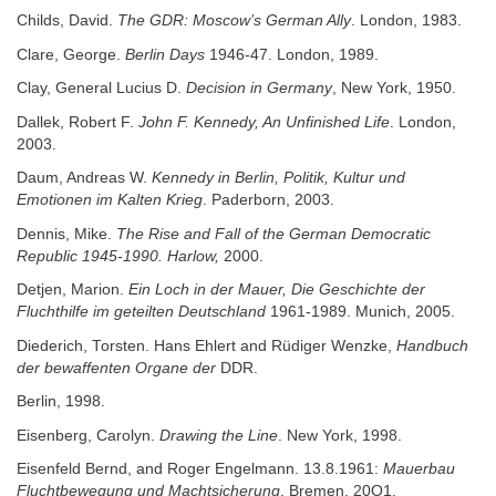
Childs, David.
The GDR: Moscow’s German Ally
. London, 1983.
Clare, George.
Berlin Days
1946-47. London, 1989.
Clay, General Lucius D.
Decision in Germany
, New York, 1950.
Dallek, Robert F.
John F. Kennedy, An Unfinished Life
. London,
2003.
Daum, Andreas W.
Kennedy in Berlin, Politik, Kultur und
Emotionen im Kalten Krieg
. Paderborn, 2003.
Dennis, Mike.
The Rise and Fall of the German Democratic
Republic 1945-1990. Harlow,
2000.
Detjen, Marion.
Ein Loch in der Mauer, Die Geschichte der
Fluchthilfe im geteilten Deutschland
1961-1989. Munich, 2005.
Diederich, Torsten. Hans Ehlert and Rüdiger Wenzke,
Handbuch
der bewaffenten Organe der
DDR.
Berlin, 1998.
Eisenberg, Carolyn.
Drawing the Line
. New York, 1998.
Eisenfeld Bernd, and Roger Engelmann. 13.8.1961:
Mauerbau
Fluchtbewegung und Machtsicherung
. Bremen, 20O1.