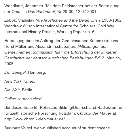
Wendland, Johannes. ‘Mit dem Feldstecher bei der Beerdigung
der Oma’, in
Das Parlament
, Nr 29-30, 12.07.2001.
Zubok, Vladislav M.
Khrushchev and the Berlin Crisis
1958-1962.
Woodrow Wilson International Centre for Scholars, Cold War
International History Project, Working Paper no. 6.
Herausgegeben im Auftrag der Gemeinsamen Kommission von
Horst Müller und Alexandr Tschubarjan,
Mitteilungen der
Gemeimamen Kommission füa;r die Erforschung der jüngeren
Geschichte der deutsch-russischen Beziehungen Bd
. 2. Munich,
2005.
Der Spiegel
, Hamburg.
New York Times
.
Die Welt
, Berlin.
Online sources cited
Bundeszentrale für Politische Bildung/Deurschland Radio/Zentrum
für Zeithistorische Forschung Potsdam,
Chronik der Mauer
at
http://www.chronik-der-mauer.de/
Burkhart Veigel, web-published account of student escape