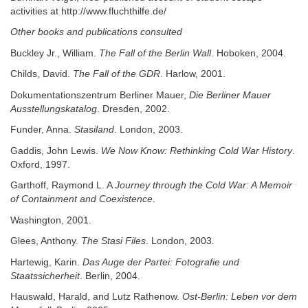
activities at http://www.fluchthilfe.de/
Other books and publications consulted
Buckley Jr., William.
The Fall of the Berlin Wall
. Hoboken, 2004.
Childs, David.
The Fall of the GDR
. Harlow, 2001.
Dokumentationszentrum Berliner Mauer,
Die Berliner Mauer
Ausstellungskatalog
. Dresden, 2002.
Funder, Anna.
Stasiland
. London, 2003.
Gaddis, John Lewis.
We Now Know: Rethinking Cold War History
.
Oxford, 1997.
Garthoff, Raymond L. A
Journey through the Cold War: A Memoir
of Containment and Coexistence
.
Washington, 2001.
Glees, Anthony.
The Stasi Files
. London, 2003.
Hartewig, Karin.
Das Auge der Partei: Fotografie und
Staatssicherheit
. Berlin, 2004.
Hauswald, Harald, and Lutz Rathenow.
Ost-Berlin: Leben vor dem