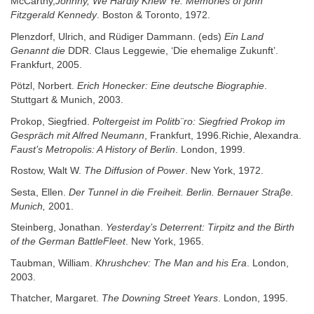
McCarthy,
Johnny, We Hardly Knew Ye: Memories of john
Fitzgerald Kennedy
. Boston & Toronto, 1972.
Plenzdorf, Ulrich, and Rüdiger Dammann. (eds)
Ein Land
Genannt die
DDR. Claus Leggewie, ‘Die ehemalige Zukunft’.
Frankfurt, 2005.
Pötzl, Norbert.
Erich Honecker: Eine deutsche Biographie
.
Stuttgart & Munich, 2003.
Prokop, Siegfried.
Poltergeist im Politb¨ro: Siegfried Prokop im
Gespräch mit Alfred Neumann
, Frankfurt, 1996.Richie, Alexandra.
Faust’s Metropolis: A History of Berlin
. London, 1999.
Rostow, Walt W.
The Diffusion of Power
. New York, 1972.
Sesta, Ellen.
Der Tunnel in die Freiheit. Berlin. Bernauer Stra
βe.
Munich,
2001.
Steinberg, Jonathan.
Yesterday’s Deterrent: Tirpitz and the Birth
of the German BattleFleet
. New York, 1965.
Taubman, William.
Khrushchev: The Man and his Era
. London,
2003.
Thatcher, Margaret.
The Downing Street Years
. London, 1995.