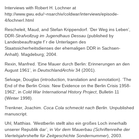
Interviews with Robert H. Lochner at
http://www.gwu.edu/~nsarchiv/coldwar/interviews/episode-
4/lochnerI.html
Rescheleit, Maud, and Stefan Krippendorf. ‘Der Weg ins Leben’,
DDR-
Strafvollzug im Jugendhaus Dessau
(published by
Landesbeauftragte f¨r die Unterlagen des
Staatssicherheitsdienses der ehemaligen DDR in Sachsen-
Anhalt). Magdeburg; 2004.
Rexin, Manfred. ‘Eine Mauer durch Berlin: Erinnerungen an den
August 1961’, in
DeutschlandArchiv
34 (2001).
Selvage, Douglas (introduction, translation and annotation). ‘The
End of the Berlin Crisis: New Evidence on the Berlin Crisis 1958-
1962’, in
Cold War International History Project
, Bulletin 11
(Winter 1998).
Trenkner, Joachim.
Coca Cola schmeckt nach Berlin
. Unpublished
manuscript.
Uhl, Matthias. ‘Westberlin stellt also ein großes Loch innerhalb
unserer Republik dar’, in
Vor dem Mauerbau (Schriftenreihe der
Viertelsjahrshefte für Zeitgeschichte Sondernummer
), 2003.