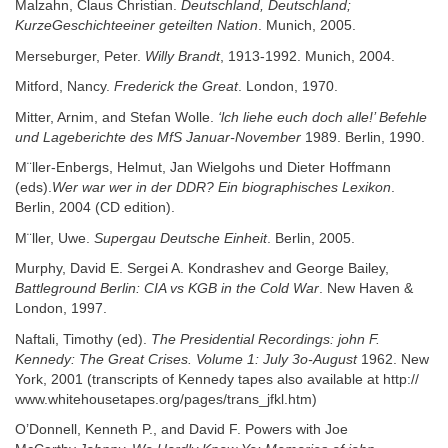
Malzahn, Claus Christian.
Deutschland, Deutschland;
KurzeGeschichteeiner geteilten Nation
. Munich, 2005.
Merseburger, Peter.
Willy Brandt
, 1913-1992. Munich, 2004.
Mitford, Nancy.
Frederick the Great
. London, 1970.
Mitter, Arnim, and Stefan Wolle.
‘lch liehe euch doch alle!’ Befehle
und Lageberichte des MfS Januar-November
1989. Berlin, 1990.
M¨ller-Enbergs, Helmut, Jan Wielgohs und Dieter Hoffmann
(eds).
Wer war wer in der DDR? Ein biographisches Lexikon
.
Berlin, 2004 (CD edition).
M¨ller, Uwe.
Supergau Deutsche Einheit
. Berlin, 2005.
Murphy, David E. Sergei A. Kondrashev and George Bailey,
Battleground Berlin: CIA vs KGB in the Cold War
. New Haven &
London, 1997.
Naftali, Timothy (ed).
The Presidential Recordings: john F.
Kennedy: The Great Crises. Volume 1: July 3o-August
1962. New
York, 2001 (transcripts of Kennedy tapes also available at http://
www.whitehousetapes.org/pages/trans_jfkl.htm)
O’Donnell, Kenneth P., and David F. Powers with Joe