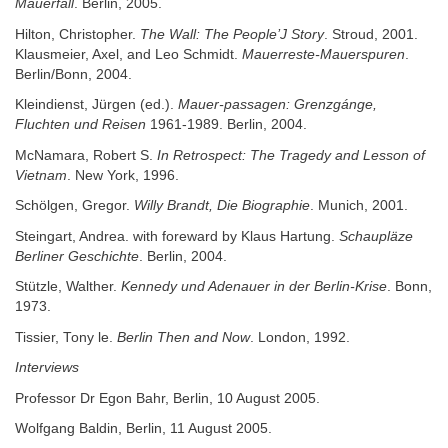
Mauerfall
. Berlin, 2005.
Hilton, Christopher.
The Wall: The People’J Story
. Stroud, 2001.
Klausmeier, Axel, and Leo Schmidt.
Mauerreste-Mauerspuren
.
Berlin/Bonn, 2004.
Kleindienst, Jürgen (ed.).
Mauer-passagen: Grenzgánge,
Fluchten und Reisen
1961-1989. Berlin, 2004.
McNamara, Robert S.
In Retrospect: The Tragedy and Lesson of
Vietnam
. New York, 1996.
Schölgen, Gregor.
Willy Brandt, Die Biographie
. Munich, 2001.
Steingart, Andrea. with foreward by Klaus Hartung.
Schaupläze
Berliner Geschichte
. Berlin, 2004.
Stützle, Walther.
Kennedy und Adenauer in der Berlin-Krise
. Bonn,
1973.
Tissier, Tony le.
Berlin Then and Now
. London, 1992.
Interviews
Professor Dr Egon Bahr, Berlin, 10 August 2005.
Wolfgang Baldin, Berlin, 11 August 2005.