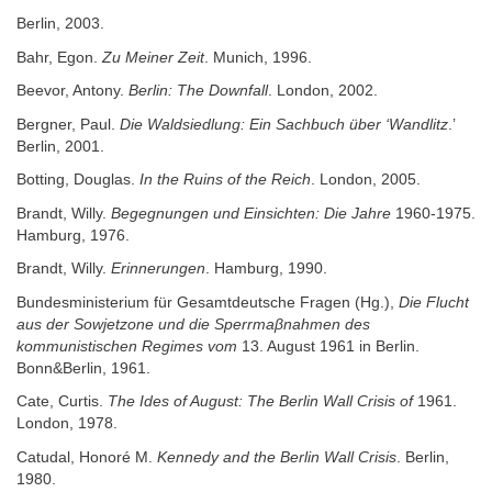
Berlin, 2003.
Bahr, Egon.
Zu Meiner Zeit
. Munich, 1996.
Beevor, Antony.
Berlin: The Downfall
. London, 2002.
Bergner, Paul.
Die Waldsiedlung: Ein Sachbuch über ‘Wandlitz
.’
Berlin, 2001.
Botting, Douglas.
In the Ruins of the Reich
. London, 2005.
Brandt, Willy.
Begegnungen und Einsichten: Die Jahre
1960-1975.
Hamburg, 1976.
Brandt, Willy.
Erinnerungen
. Hamburg, 1990.
Bundesministerium für Gesamtdeutsche Fragen (Hg.),
Die Flucht
aus der Sowjetzone und die Sperrma
βnahmen des
kommunistischen Regimes vom
13. August 1961 in Berlin.
Bonn&Berlin, 1961.
Cate, Curtis.
The Ides of August: The Berlin Wall Crisis of
1961.
London, 1978.
Catudal, Honoré M.
Kennedy and the Berlin Wall Crisis
. Berlin,
1980.