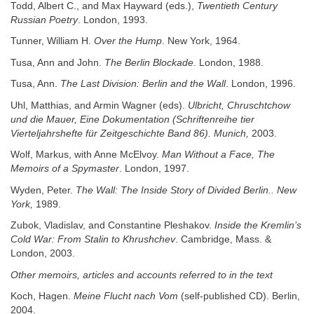
Todd, Albert C., and Max Hayward (eds.),
Twentieth Century
Russian Poetry
. London, 1993.
Tunner, William H.
Over the Hump
. New York, 1964.
Tusa, Ann and John.
The Berlin Blockade
. London, 1988.
Tusa, Ann.
The Last Division: Berlin and the Wall
. London, 1996.
Uhl, Matthias, and Armin Wagner (eds).
Ulbricht, Chruschtchow
und die Mauer, Eine Dokumentation (Schriftenreihe tier
Vierteljahrshefte für Zeitgeschichte Band 86). Munich,
2003.
Wolf, Markus, with Anne McElvoy.
Man Without a Face, The
Memoirs of a Spymaster
. London, 1997.
Wyden, Peter.
The Wall: The Inside Story of Divided Berlin.. New
York,
1989.
Zubok, Vladislav, and Constantine Pleshakov.
Inside the Kremlin’s
Cold War: From Stalin to Khrushchev
. Cambridge, Mass. &
London, 2003.
Other memoirs, articles and accounts referred to in the text
Koch, Hagen.
Meine Flucht nach Vom
(self-published CD). Berlin,
2004.