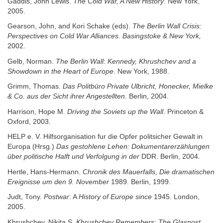
Gaddis, John Lewis.
The Cold War, A New History
. New York,
2005.
Gearson, John, and Kori Schake (eds).
The Berlin Wall Crisis:
Perspectives on Cold War Alliances. Basingstoke & New York,
2002.
Gelb, Norman.
The Berlin Wall: Kennedy, Khrushchev and a
Showdown in the Heart of Europe
. New York, 1988.
Grimm, Thomas.
Das Politbüro Private Ulbricht, Honecker, Mielke
& Co. aus der Sicht ihrer Angestellten
. Berlin, 2004.
Harrison, Hope M.
Driving the Soviets up the Wall
. Princeton &
Oxford, 2003.
HELP e. V. Hilfsorganisation fur die Opfer politsicher Gewalt in
Europa (Hrsg.)
Das gestohlene Lehen: Dokumentarerzählungen
über politische Halft und Verfolgung in der
DDR. Berlin, 2004.
Hertle, Hans-Hermann.
Chronik des Mauerfalls, Die dramatischen
Ereignisse um den 9. November
1989. Berlin, 1999.
Judt, Tony.
Postwar
: A
History of Europe since
1945. London,
2005.
Khrushchev, Nikita S.
Khrushchev Remembers: The Glasnost