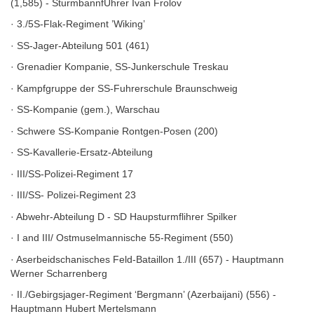
(1,585) - SturmbannfUhrer Ivan Frolov
· 3./5S-Flak-Regiment ’Wiking’
· SS-Jager-Abteilung 501 (461)
· Grenadier Kompanie, SS-Junkerschule Treskau
· Kampfgruppe der SS-Fuhrerschule Braunschweig
· SS-Kompanie (gem.), Warschau
· Schwere SS-Kompanie Rontgen-Posen (200)
· SS-Kavallerie-Ersatz-Abteilung
· III/SS-Polizei-Regiment 17
· III/SS- Polizei-Regiment 23
· Abwehr-Abteilung D - SD Haupsturmflihrer Spilker
· I and III/ Ostmuselmannische 55-Regiment (550)
· Aserbeidschanisches Feld-Bataillon 1./III (657) - Hauptmann
Werner Scharrenberg
· II./Gebirgsjager-Regiment ‘Bergmann’ (Azerbaijani) (556) -
Hauptmann Hubert Mertelsmann